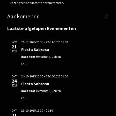
Er zijn geen aankomende evenementen.
Wee
Ev
Aankomende
Lijst
Selecteer
navi
we
Laatste afgelopen Evenementen
een
nav
datum.
21-11-2025 20:30
–
22-11-2025 01:00
NOV
21
Fiesta Sabrosa
2025
hanenhof
Herenhof 2, Geleen
€7.50
24-10-2025 20:30
–
25-10-2025 01:00
OKT
24
Fiesta Sabrosa
2025
hanenhof
Herenhof 2, Geleen
€7,50
21-10-2025 19:30
–
21:30
OKT
21