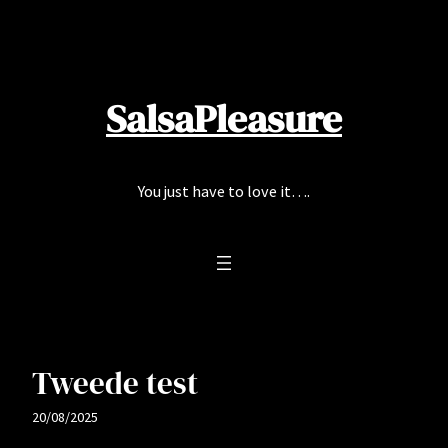
Ga
naar
de
inhoud
SalsaPleasure
You just have to love it….
Tweede test
20/08/2025