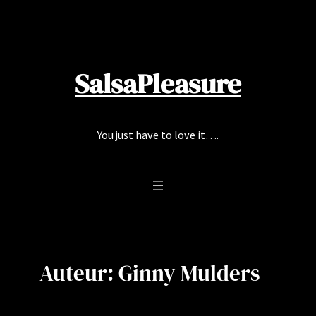
Ga
naar
de
inhoud
SalsaPleasure
You just have to love it….
Auteur:
Ginny Mulders