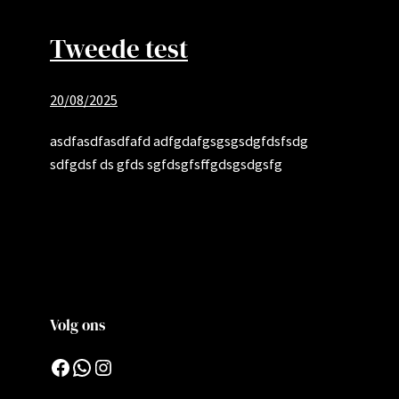
Tweede test
20/08/2025
asdfasdfasdfafd adfgdafgsgsgsdgfdsfsdg
sdfgdsf ds gfds sgfdsgfsffgdsgsdgsfg
Volg ons
Facebook
WhatsApp
Instagram